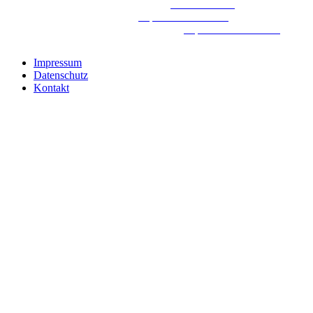
Höhenausgleich für unebene Böden:
www.de.weber
Einstiegshilfen für den ÖPNV:
https://www.fisco.de/
„Roter Faden“ für die Fliesenverlegung:
https://botament.com/
Impressum
Datenschutz
Kontakt