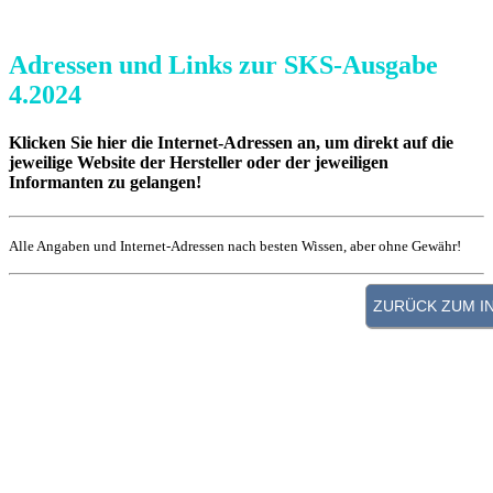
Adressen und Links zur SKS-Ausgabe
4.2024
Klicken Sie hier die Internet-Adressen an, um direkt auf die
jeweilige Website der Hersteller oder der jeweiligen
Informanten zu gelangen!
Alle Angaben und Internet-Adressen nach besten Wissen, aber ohne Gewähr!
Seite 6
Das Collegium Academicum ist selbstverwaltetes Wohnheim,
Bildungsinstitution und kulturelles Zentrum auf dem Gelände des
ehemaligen US-Hospitals in Heidelberg-Rohrbach und setzt sich
aus folgenden Gebäuden zusammen: den Holz-Neubau mit 46
Wohneinheiten des Wohnheims, einer Aula mit Dachterrasse und
einem Gemeinschaftsraum, dem Altbau mit dem Orientierungsjahr
und Mietwohnungen und dem Pförtnerhaus als offener Treffpunkt,